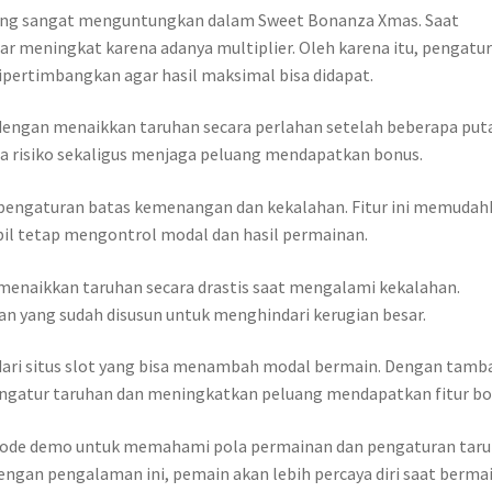
 yang sangat menguntungkan dalam Sweet Bonanza Xmas. Saat
r meningkat karena adanya multiplier. Oleh karena itu, pengatu
ipertimbangkan agar hasil maksimal bisa didapat.
dengan menaikkan taruhan secara perlahan setelah beberapa put
 risiko sekaligus menjaga peluang mendapatkan bonus.
pengaturan batas kemenangan dan kekalahan. Fitur ini memudah
l tetap mengontrol modal dan hasil permainan.
 menaikkan taruhan secara drastis saat mengalami kekalahan.
an yang sudah disusun untuk menghindari kerugian besar.
ari situs slot yang bisa menambah modal bermain. Dengan tam
engatur taruhan dan meningkatkan peluang mendapatkan fitur bo
i mode demo untuk memahami pola permainan dan pengaturan tar
Dengan pengalaman ini, pemain akan lebih percaya diri saat berma