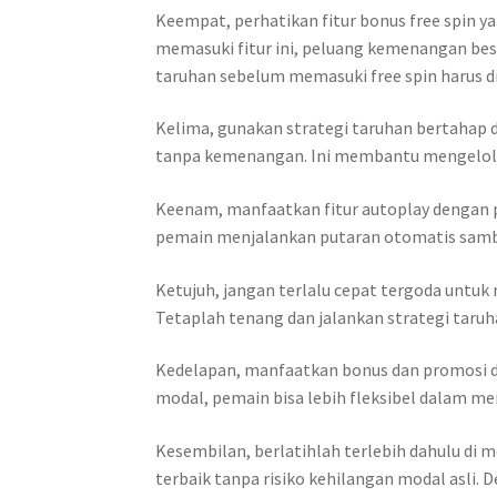
Keempat, perhatikan fitur bonus free spin
memasuki fitur ini, peluang kemenangan besa
taruhan sebelum memasuki free spin harus d
Kelima, gunakan strategi taruhan bertahap 
tanpa kemenangan. Ini membantu mengelola
Keenam, manfaatkan fitur autoplay dengan 
pemain menjalankan putaran otomatis sambi
Ketujuh, jangan terlalu cepat tergoda untuk
Tetaplah tenang dan jalankan strategi taruh
Kedelapan, manfaatkan bonus dan promosi d
modal, pemain bisa lebih fleksibel dalam m
Kesembilan, berlatihlah terlebih dahulu d
terbaik tanpa risiko kehilangan modal asli. 