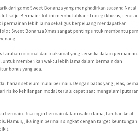
arik dari game Sweet Bonanza yang menghadirkan suasana Natal
ut salju. Bermain slot ini membutuhkan strategi khusus, terut
i permainan lebih lama sekaligus berpeluang mendapatkan
di slot Sweet Bonanza Xmas sangat penting untuk membantu pem
menang.
 taruhan minimal dan maksimal yang tersedia dalam permainan.
il untuk memberikan waktu lebih lama dalam bermain dan
tur bonus yang ada.
al harian sebelum mulai bermain. Dengan batas yang jelas, pema
i risiko kehilangan modal terlalu cepat saat mengalami putara
tu bermain. Jika ingin bermain dalam waktu lama, taruhan kecil
bis. Namun, jika ingin bermain singkat dengan target keuntungan
ikit.