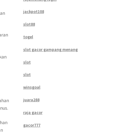
jackpot108
ran
slot88
aran
togel
slot gacor gampang menang
kan
slot
slot
winsgoal
juara288
bahan
nus.
raja gacor
uhan
gacor777
in