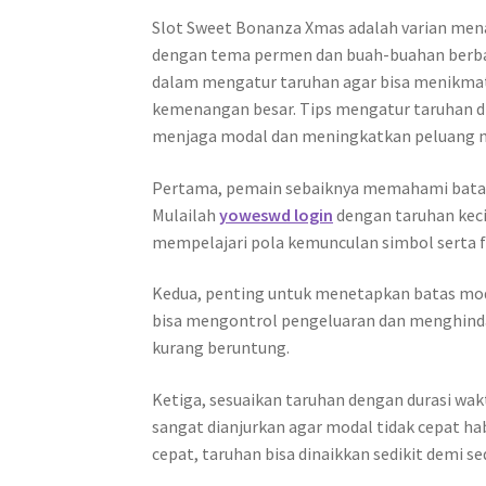
Slot Sweet Bonanza Xmas adalah varian men
dengan tema permen dan buah-buahan berbal
dalam mengatur taruhan agar bisa menikmat
kemenangan besar. Tips mengatur taruhan 
menjaga modal dan meningkatkan peluang 
Pertama, pemain sebaiknya memahami batas
Mulailah
yoweswd login
dengan taruhan kec
mempelajari pola kemunculan simbol serta fi
Kedua, penting untuk menetapkan batas mod
bisa mengontrol pengeluaran dan menghindar
kurang beruntung.
Ketiga, sesuaikan taruhan dengan durasi wak
sangat dianjurkan agar modal tidak cepat ha
cepat, taruhan bisa dinaikkan sedikit demi sed