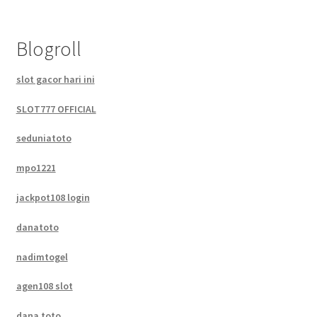
Blogroll
slot gacor hari ini
SLOT777 OFFICIAL
seduniatoto
mpo1221
jackpot108 login
danatoto
nadimtogel
agen108 slot
dana toto