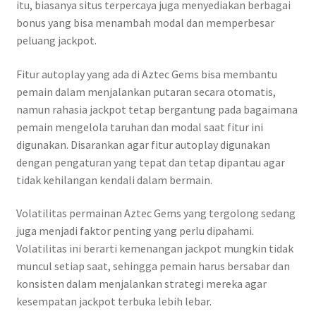
itu, biasanya situs terpercaya juga menyediakan berbagai
bonus yang bisa menambah modal dan memperbesar
peluang jackpot.
Fitur autoplay yang ada di Aztec Gems bisa membantu
pemain dalam menjalankan putaran secara otomatis,
namun rahasia jackpot tetap bergantung pada bagaimana
pemain mengelola taruhan dan modal saat fitur ini
digunakan. Disarankan agar fitur autoplay digunakan
dengan pengaturan yang tepat dan tetap dipantau agar
tidak kehilangan kendali dalam bermain.
Volatilitas permainan Aztec Gems yang tergolong sedang
juga menjadi faktor penting yang perlu dipahami.
Volatilitas ini berarti kemenangan jackpot mungkin tidak
muncul setiap saat, sehingga pemain harus bersabar dan
konsisten dalam menjalankan strategi mereka agar
kesempatan jackpot terbuka lebih lebar.