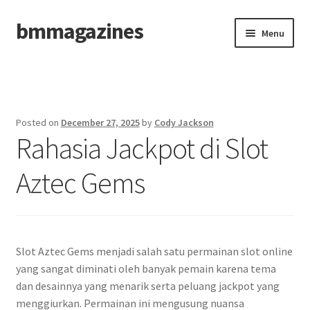
bmmagazines
Skip
Skip
Menu
to
to
navigation
content
Home
Posted on
December 27, 2025
by
Cody Jackson
Rahasia Jackpot di Slot
Aztec Gems
Slot Aztec Gems menjadi salah satu permainan slot online
yang sangat diminati oleh banyak pemain karena tema
dan desainnya yang menarik serta peluang jackpot yang
menggiurkan. Permainan ini mengusung nuansa