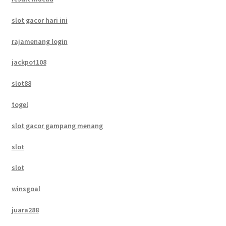
slot gacor hari ini
rajamenang login
jackpot108
slot88
togel
slot gacor gampang menang
slot
slot
winsgoal
juara288