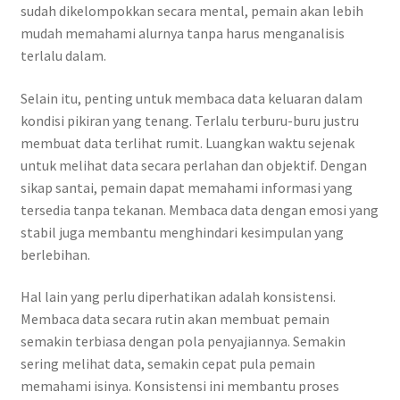
sudah dikelompokkan secara mental, pemain akan lebih
mudah memahami alurnya tanpa harus menganalisis
terlalu dalam.
Selain itu, penting untuk membaca data keluaran dalam
kondisi pikiran yang tenang. Terlalu terburu-buru justru
membuat data terlihat rumit. Luangkan waktu sejenak
untuk melihat data secara perlahan dan objektif. Dengan
sikap santai, pemain dapat memahami informasi yang
tersedia tanpa tekanan. Membaca data dengan emosi yang
stabil juga membantu menghindari kesimpulan yang
berlebihan.
Hal lain yang perlu diperhatikan adalah konsistensi.
Membaca data secara rutin akan membuat pemain
semakin terbiasa dengan pola penyajiannya. Semakin
sering melihat data, semakin cepat pula pemain
memahami isinya. Konsistensi ini membantu proses