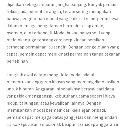
dijadikan sebagai hiburan jangka panjang. Banyak pemain
fokus pada pemilihan angka, tetapi sering melupakan
bahwa pengelolaan modal yang baik justru berperan besar
dalam menjaga pengalaman bermain tetap aman,
nyaman, dan terkendali. Modal bukan hanya soal uang,
melainkan juga tentang cara berpikir dan bersikap
terhadap permainan itu sendiri. Dengan pengelolaan yang
tepat, pemain dapat menikmati permainan tanpa tekanan
berlebihan.
Langkah awal dalam mengelola modal adalah
menentukan anggaran khusus yang memang dialokasikan
untuk hiburan. Anggaran ini sebaiknya berasal dari dana
yang tidak mengganggu kebutuhan utama seperti biaya
hidup, tabungan, atau kewajiban lainnya. Dengan
memisahkan modal bermain dari keuangan pribadi,
pemain dapat menjaga batas yang jelas dan menghindari
risiko keputusan emosional. Disiplin terhadap anggaran ini