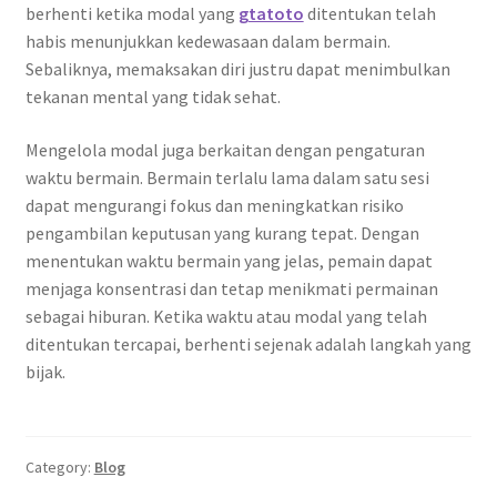
berhenti ketika modal yang
gtatoto
ditentukan telah
habis menunjukkan kedewasaan dalam bermain.
Sebaliknya, memaksakan diri justru dapat menimbulkan
tekanan mental yang tidak sehat.
Mengelola modal juga berkaitan dengan pengaturan
waktu bermain. Bermain terlalu lama dalam satu sesi
dapat mengurangi fokus dan meningkatkan risiko
pengambilan keputusan yang kurang tepat. Dengan
menentukan waktu bermain yang jelas, pemain dapat
menjaga konsentrasi dan tetap menikmati permainan
sebagai hiburan. Ketika waktu atau modal yang telah
ditentukan tercapai, berhenti sejenak adalah langkah yang
bijak.
Category:
Blog