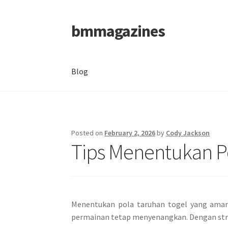
bmmagazines
Skip
Skip
to
to
navigation
content
Blog
Home
Posted on
February 2, 2026
by
Cody Jackson
Tips Menentukan P
Menentukan pola taruhan togel yang aman 
permainan tetap menyenangkan. Dengan strat