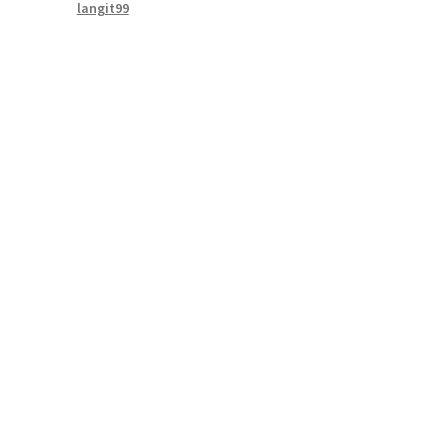
langit99