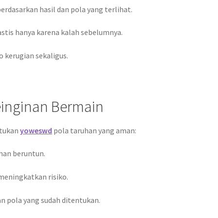
rdasarkan hasil dan pola yang terlihat.
tis hanya karena kalah sebelumnya.
 kerugian sekaligus.
einginan Bermain
ntukan
yoweswd
pola taruhan yang aman:
han beruntun.
meningkatkan risiko.
dan pola yang sudah ditentukan.