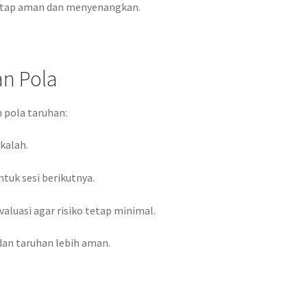
tap aman dan menyenangkan.
an Pola
 pola taruhan:
kalah.
ntuk sesi berikutnya.
aluasi agar risiko tetap minimal.
dan taruhan lebih aman.