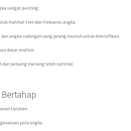
gka sangat penting:
tuk melihat tren dan frekuensi angka.
 dan angka cadangan yang jarang muncul untuk diversifikasi.
pa dasar analisis.
al dan peluang menang lebih optimal.
 Bertahap
anan taruhan:
gevaluasi pola angka.