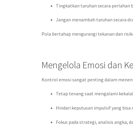
Tingkatkan taruhan secara perlahan be
Jangan menambah taruhan secara dras
Pola bertahap mengurangi tekanan dan risiko
Mengelola Emosi dan K
Kontrol emosi sangat penting dalam mene
Tetap tenang saat mengalami kekala
Hindari keputusan impulsif yang bisa 
Fokus pada strategi, analisis angka, 