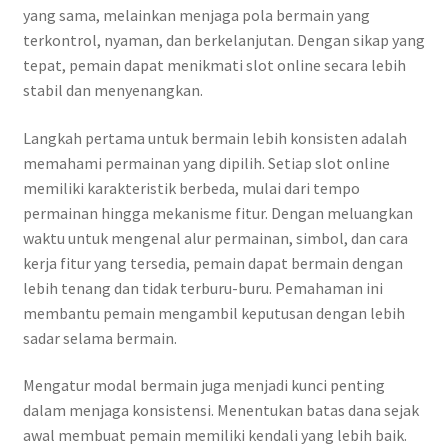
yang sama, melainkan menjaga pola bermain yang
terkontrol, nyaman, dan berkelanjutan. Dengan sikap yang
tepat, pemain dapat menikmati slot online secara lebih
stabil dan menyenangkan.
Langkah pertama untuk bermain lebih konsisten adalah
memahami permainan yang dipilih. Setiap slot online
memiliki karakteristik berbeda, mulai dari tempo
permainan hingga mekanisme fitur. Dengan meluangkan
waktu untuk mengenal alur permainan, simbol, dan cara
kerja fitur yang tersedia, pemain dapat bermain dengan
lebih tenang dan tidak terburu-buru. Pemahaman ini
membantu pemain mengambil keputusan dengan lebih
sadar selama bermain.
Mengatur modal bermain juga menjadi kunci penting
dalam menjaga konsistensi. Menentukan batas dana sejak
awal membuat pemain memiliki kendali yang lebih baik.