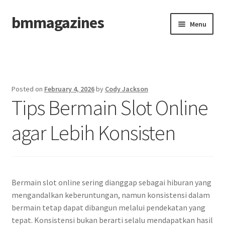
bmmagazines
Skip
Skip
Menu
to
to
navigation
content
Home
Posted on
February 4, 2026
by
Cody Jackson
Tips Bermain Slot Online
agar Lebih Konsisten
Bermain slot online sering dianggap sebagai hiburan yang
mengandalkan keberuntungan, namun konsistensi dalam
bermain tetap dapat dibangun melalui pendekatan yang
tepat. Konsistensi bukan berarti selalu mendapatkan hasil