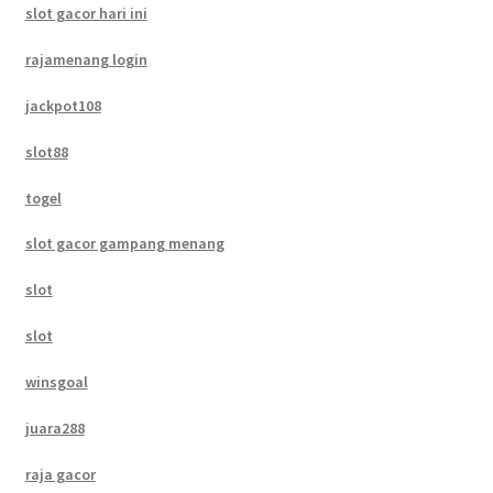
slot gacor hari ini
rajamenang login
jackpot108
slot88
togel
slot gacor gampang menang
slot
slot
winsgoal
juara288
raja gacor