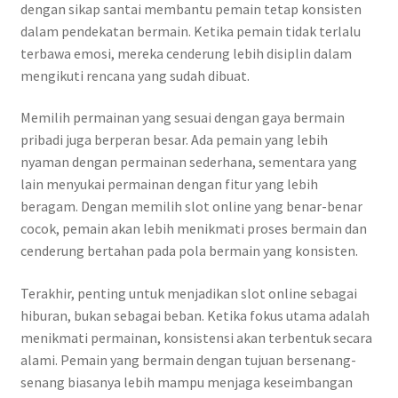
dengan sikap santai membantu pemain tetap konsisten
dalam pendekatan bermain. Ketika pemain tidak terlalu
terbawa emosi, mereka cenderung lebih disiplin dalam
mengikuti rencana yang sudah dibuat.
Memilih permainan yang sesuai dengan gaya bermain
pribadi juga berperan besar. Ada pemain yang lebih
nyaman dengan permainan sederhana, sementara yang
lain menyukai permainan dengan fitur yang lebih
beragam. Dengan memilih slot online yang benar-benar
cocok, pemain akan lebih menikmati proses bermain dan
cenderung bertahan pada pola bermain yang konsisten.
Terakhir, penting untuk menjadikan slot online sebagai
hiburan, bukan sebagai beban. Ketika fokus utama adalah
menikmati permainan, konsistensi akan terbentuk secara
alami. Pemain yang bermain dengan tujuan bersenang-
senang biasanya lebih mampu menjaga keseimbangan