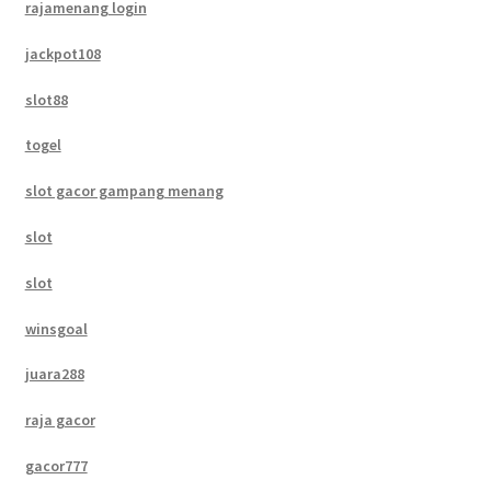
rajamenang login
jackpot108
slot88
togel
slot gacor gampang menang
slot
slot
winsgoal
juara288
raja gacor
gacor777