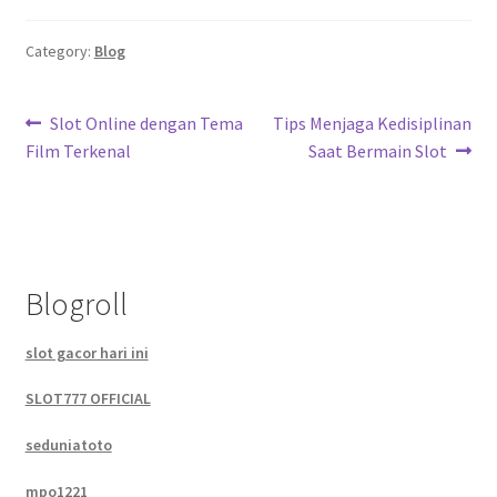
Category:
Blog
Post
Previous
Next
Slot Online dengan Tema
Tips Menjaga Kedisiplinan
post:
post:
Film Terkenal
Saat Bermain Slot
navigation
Blogroll
slot gacor hari ini
SLOT777 OFFICIAL
seduniatoto
mpo1221