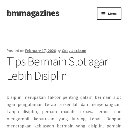
bmmagazines
Skip
Skip
Menu
to
to
navigation
content
Home
Posted on
February 17, 2026
by
Cody Jackson
Tips Bermain Slot agar
Lebih Disiplin
Disiplin merupakan faktor penting dalam bermain slot
agar pengalaman tetap terkendali dan menyenangkan.
Tanpa disiplin, pemain mudah terbawa emosi dan
mengambil keputusan yang kurang tepat. Dengan
menerapkan kebiasaan bermain yang disiplin, pemain