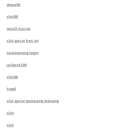
dewa90
slot88
result macau
slot gacor hari ini
rajamenang login
jackpot108
slot88
togel
slot gacor gampang menang
slot
slot