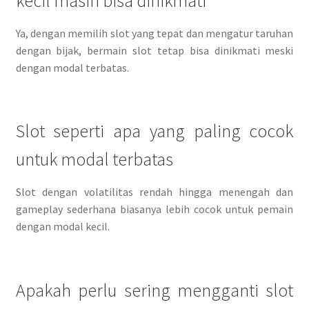
kecil masih bisa dinikmati
Ya, dengan memilih slot yang tepat dan mengatur taruhan
dengan bijak, bermain slot tetap bisa dinikmati meski
dengan modal terbatas.
Slot seperti apa yang paling cocok
untuk modal terbatas
Slot dengan volatilitas rendah hingga menengah dan
gameplay sederhana biasanya lebih cocok untuk pemain
dengan modal kecil.
Apakah perlu sering mengganti slot