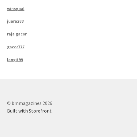
winsgoal
juara288
raja gacor
gacor777
langit99
© bmmagazines 2026
Built with Storefront
.