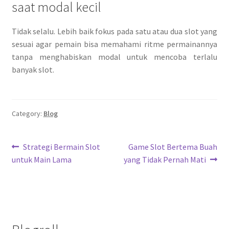
saat modal kecil
Tidak selalu. Lebih baik fokus pada satu atau dua slot yang
sesuai agar pemain bisa memahami ritme permainannya
tanpa menghabiskan modal untuk mencoba terlalu
banyak slot.
Category:
Blog
Post
Previous
Next
Strategi Bermain Slot
Game Slot Bertema Buah
post:
post:
untuk Main Lama
yang Tidak Pernah Mati
navigation