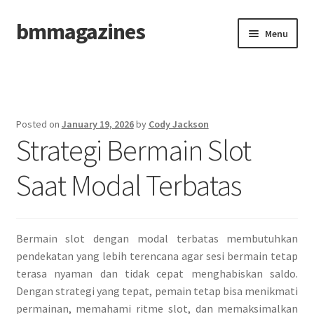
bmmagazines
Skip
Skip
Menu
to
to
navigation
content
Home
Posted on
January 19, 2026
by
Cody Jackson
Strategi Bermain Slot
Saat Modal Terbatas
Bermain slot dengan modal terbatas membutuhkan
pendekatan yang lebih terencana agar sesi bermain tetap
terasa nyaman dan tidak cepat menghabiskan saldo.
Dengan strategi yang tepat, pemain tetap bisa menikmati
permainan, memahami ritme slot, dan memaksimalkan