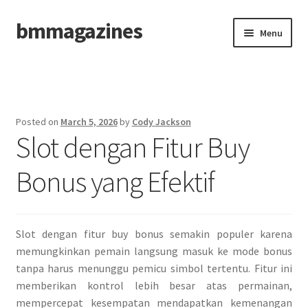
bmmagazines
Skip
Skip
Menu
to
to
navigation
content
Home
Posted on
March 5, 2026
by
Cody Jackson
Slot dengan Fitur Buy
Bonus yang Efektif
Slot dengan fitur buy bonus semakin populer karena
memungkinkan pemain langsung masuk ke mode bonus
tanpa harus menunggu pemicu simbol tertentu. Fitur ini
memberikan kontrol lebih besar atas permainan,
mempercepat kesempatan mendapatkan kemenangan