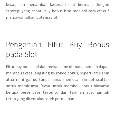
besar, dan menambah keseruan saat bermain. Dengan
strategi yang tepat, buy bonus bisa menjadi cara efektif
memaksimalkan potensi slot.
Pengertian Fitur Buy Bonus
pada Slot
Fitur buy bonus adalah mekanisme di mana pemain dapat
membeli akses langsung ke ronde bonus, seperti free spin
atau mini game, tanpa harus memutar simbol scatter
untuk memicunya. Biaya untuk membeli bonus biasanya
berupa persentase tertentu dari taruhan atau jumlah
tetap yang ditentukan oleh permainan.