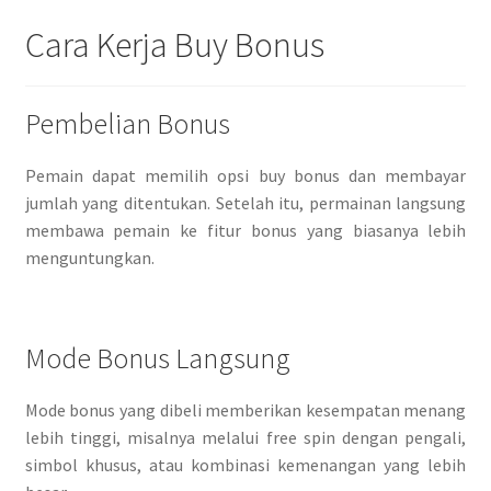
Cara Kerja Buy Bonus
Pembelian Bonus
Pemain dapat memilih opsi buy bonus dan membayar
jumlah yang ditentukan. Setelah itu, permainan langsung
membawa pemain ke fitur bonus yang biasanya lebih
menguntungkan.
Mode Bonus Langsung
Mode bonus yang dibeli memberikan kesempatan menang
lebih tinggi, misalnya melalui free spin dengan pengali,
simbol khusus, atau kombinasi kemenangan yang lebih