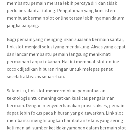
membantu pemain merasa lebih percaya diri dan tidak
perlu beradaptasi ulang. Pengalaman yang konsisten
membuat bermain slot online terasa lebih nyaman dalam
jangka panjang.
Bagi pemain yang menginginkan suasana bermain santai,
link slot menjadi solusi yang mendukung. Akses yang cepat
dan lancar membantu pemain langsung menikmati
permainan tanpa tekanan. Hal ini membuat slot online
cocok dijadikan hiburan ringan untuk melepas penat
setelah aktivitas sehari-hari.
Selain itu, link slot mencerminkan pemanfaatan
teknologi untuk meningkatkan kualitas pengalaman
bermain. Dengan menyederhanakan proses akses, pemain
dapat lebih fokus pada hiburan yang ditawarkan. Link slot
membantu menghilangkan hambatan teknis yang sering
kali menjadi sumber ketidaknyamanan dalam bermain slot