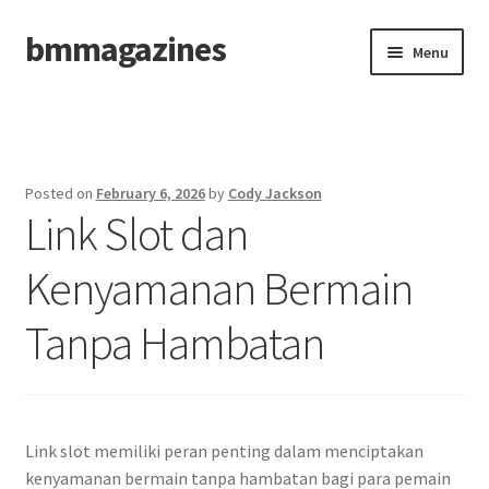
bmmagazines
Skip
Skip
Menu
to
to
navigation
content
Home
Posted on
February 6, 2026
by
Cody Jackson
Link Slot dan
Kenyamanan Bermain
Tanpa Hambatan
Link slot memiliki peran penting dalam menciptakan
kenyamanan bermain tanpa hambatan bagi para pemain