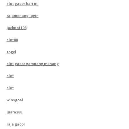
slot gacor hari ini
rajamenang login
jackpot108
slot88
togel
slot gacor gampang menang
slot
slot
winsgoal
juara288
raja gacor