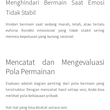
Menghindari Bermain Saat Emosi
Tidak Stabil
Hindari bermain saat sedang marah, lelah, atau terlalu
euforia. Kondisi emosional yang tidak stabil sering
memicu keputusan yang kurang rasional.
Mencatat dan Mengevaluasi
Pola Permainan
Evaluasi adalah bagian penting dari pola bermain yang
terstruktur. Dengan mencatat hasil setiap sesi, Anda bisa
melihat pola kebiasaan pribadi.
Hal-hal yang bisa dicatat antara lain: