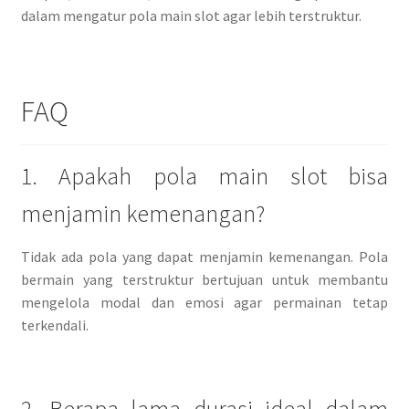
dalam mengatur pola main slot agar lebih terstruktur.
FAQ
1. Apakah pola main slot bisa
menjamin kemenangan?
Tidak ada pola yang dapat menjamin kemenangan. Pola
bermain yang terstruktur bertujuan untuk membantu
mengelola modal dan emosi agar permainan tetap
terkendali.