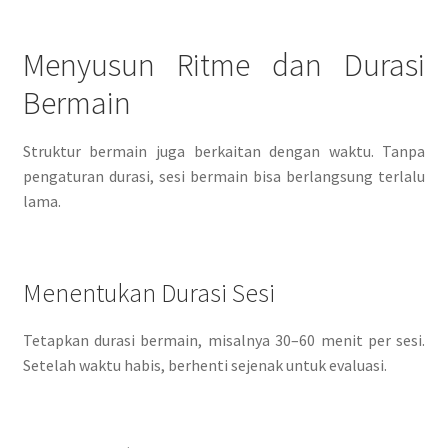
Menyusun Ritme dan Durasi
Bermain
Struktur bermain juga berkaitan dengan waktu. Tanpa
pengaturan durasi, sesi bermain bisa berlangsung terlalu
lama.
Menentukan Durasi Sesi
Tetapkan durasi bermain, misalnya 30–60 menit per sesi.
Setelah waktu habis, berhenti sejenak untuk evaluasi.