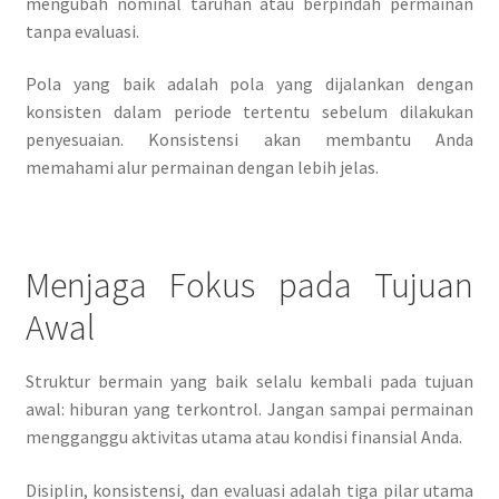
mengubah nominal taruhan atau berpindah permainan
tanpa evaluasi.
Pola yang baik adalah pola yang dijalankan dengan
konsisten dalam periode tertentu sebelum dilakukan
penyesuaian. Konsistensi akan membantu Anda
memahami alur permainan dengan lebih jelas.
Menjaga Fokus pada Tujuan
Awal
Struktur bermain yang baik selalu kembali pada tujuan
awal: hiburan yang terkontrol. Jangan sampai permainan
mengganggu aktivitas utama atau kondisi finansial Anda.
Disiplin, konsistensi, dan evaluasi adalah tiga pilar utama