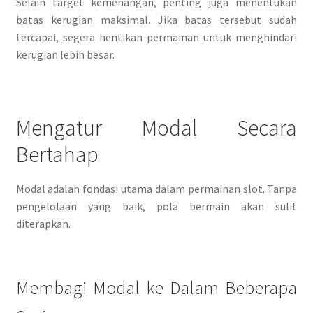
Selain target kemenangan, penting juga menentukan
batas kerugian maksimal. Jika batas tersebut sudah
tercapai, segera hentikan permainan untuk menghindari
kerugian lebih besar.
Mengatur Modal Secara
Bertahap
Modal adalah fondasi utama dalam permainan slot. Tanpa
pengelolaan yang baik, pola bermain akan sulit
diterapkan.
Membagi Modal ke Dalam Beberapa