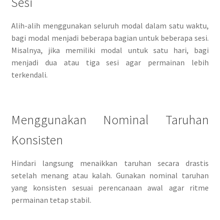
Sesi
Alih-alih menggunakan seluruh modal dalam satu waktu,
bagi modal menjadi beberapa bagian untuk beberapa sesi.
Misalnya, jika memiliki modal untuk satu hari, bagi
menjadi dua atau tiga sesi agar permainan lebih
terkendali.
Menggunakan Nominal Taruhan
Konsisten
Hindari langsung menaikkan taruhan secara drastis
setelah menang atau kalah. Gunakan nominal taruhan
yang konsisten sesuai perencanaan awal agar ritme
permainan tetap stabil.