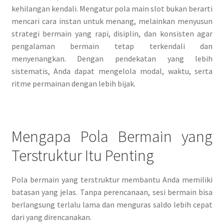
kehilangan kendali. Mengatur pola main slot bukan berarti
mencari cara instan untuk menang, melainkan menyusun
strategi bermain yang rapi, disiplin, dan konsisten agar
pengalaman bermain tetap terkendali dan
menyenangkan. Dengan pendekatan yang lebih
sistematis, Anda dapat mengelola modal, waktu, serta
ritme permainan dengan lebih bijak.
Mengapa Pola Bermain yang
Terstruktur Itu Penting
Pola bermain yang terstruktur membantu Anda memiliki
batasan yang jelas. Tanpa perencanaan, sesi bermain bisa
berlangsung terlalu lama dan menguras saldo lebih cepat
dari yang direncanakan.