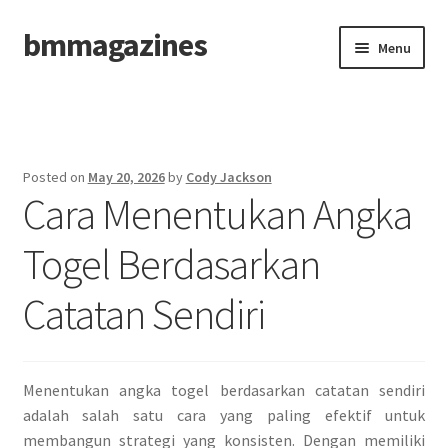
bmmagazines
Skip
Skip
Menu
to
to
navigation
content
Home
Posted on
May 20, 2026
by
Cody Jackson
Cara Menentukan Angka
Togel Berdasarkan
Catatan Sendiri
Menentukan angka togel berdasarkan catatan sendiri
adalah salah satu cara yang paling efektif untuk
membangun strategi yang konsisten. Dengan memiliki