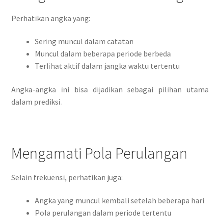
Perhatikan angka yang:
Sering muncul dalam catatan
Muncul dalam beberapa periode berbeda
Terlihat aktif dalam jangka waktu tertentu
Angka-angka ini bisa dijadikan sebagai pilihan utama
dalam prediksi.
Mengamati Pola Perulangan
Selain frekuensi, perhatikan juga:
Angka yang muncul kembali setelah beberapa hari
Pola perulangan dalam periode tertentu