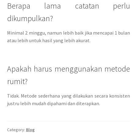
Berapa lama catatan perlu
dikumpulkan?
Minimal 2 minggu, namun lebih baik jika mencapai 1 bulan
atau lebih untuk hasil yang lebih akurat.
Apakah harus menggunakan metode
rumit?
Tidak. Metode sederhana yang dilakukan secara konsisten
justru lebih mudah dipahami dan diterapkan.
Category:
Blog