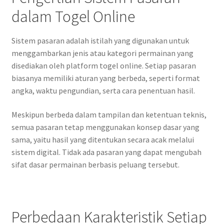
dalam Togel Online
Sistem pasaran adalah istilah yang digunakan untuk
menggambarkan jenis atau kategori permainan yang
disediakan oleh platform togel online. Setiap pasaran
biasanya memiliki aturan yang berbeda, seperti format
angka, waktu pengundian, serta cara penentuan hasil.
Meskipun berbeda dalam tampilan dan ketentuan teknis,
semua pasaran tetap menggunakan konsep dasar yang
sama, yaitu hasil yang ditentukan secara acak melalui
sistem digital. Tidak ada pasaran yang dapat mengubah
sifat dasar permainan berbasis peluang tersebut.
Perbedaan Karakteristik Setiap