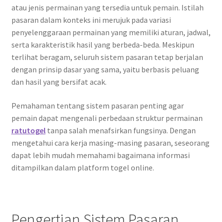
atau jenis permainan yang tersedia untuk pemain. Istilah
pasaran dalam konteks ini merujuk pada variasi
penyelenggaraan permainan yang memiliki aturan, jadwal,
serta karakteristik hasil yang berbeda-beda. Meskipun
terlihat beragam, seluruh sistem pasaran tetap berjalan
dengan prinsip dasar yang sama, yaitu berbasis peluang
dan hasil yang bersifat acak.
Pemahaman tentang sistem pasaran penting agar
pemain dapat mengenali perbedaan struktur permainan
ratutogel
tanpa salah menafsirkan fungsinya. Dengan
mengetahui cara kerja masing-masing pasaran, seseorang
dapat lebih mudah memahami bagaimana informasi
ditampilkan dalam platform togel online.
Pengertian Sistem Pasaran