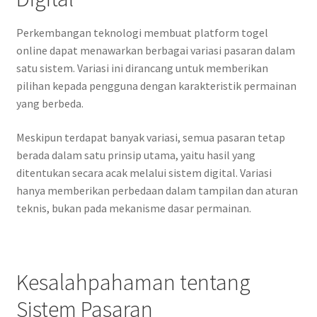
Perkembangan teknologi membuat platform togel
online dapat menawarkan berbagai variasi pasaran dalam
satu sistem. Variasi ini dirancang untuk memberikan
pilihan kepada pengguna dengan karakteristik permainan
yang berbeda.
Meskipun terdapat banyak variasi, semua pasaran tetap
berada dalam satu prinsip utama, yaitu hasil yang
ditentukan secara acak melalui sistem digital. Variasi
hanya memberikan perbedaan dalam tampilan dan aturan
teknis, bukan pada mekanisme dasar permainan.
Kesalahpahaman tentang
Sistem Pasaran