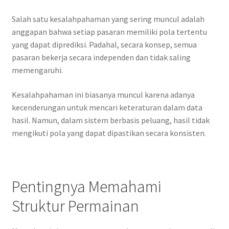
Salah satu kesalahpahaman yang sering muncul adalah
anggapan bahwa setiap pasaran memiliki pola tertentu
yang dapat diprediksi. Padahal, secara konsep, semua
pasaran bekerja secara independen dan tidak saling
memengaruhi.
Kesalahpahaman ini biasanya muncul karena adanya
kecenderungan untuk mencari keteraturan dalam data
hasil. Namun, dalam sistem berbasis peluang, hasil tidak
mengikuti pola yang dapat dipastikan secara konsisten.
Pentingnya Memahami
Struktur Permainan