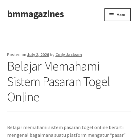
bmmagazines
Skip
Skip
Menu
to
to
navigation
content
Home
Posted on
July 3, 2026
by
Cody Jackson
Belajar Memahami
Sistem Pasaran Togel
Online
Belajar memahami sistem pasaran togel online berarti
mengenal bagaimana suatu platform mengatur “pasar”