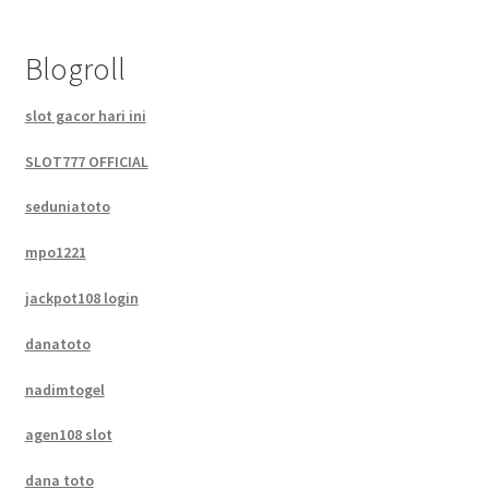
Blogroll
slot gacor hari ini
SLOT777 OFFICIAL
seduniatoto
mpo1221
jackpot108 login
danatoto
nadimtogel
agen108 slot
dana toto