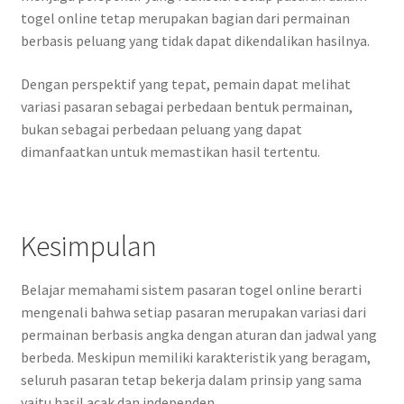
togel online tetap merupakan bagian dari permainan
berbasis peluang yang tidak dapat dikendalikan hasilnya.
Dengan perspektif yang tepat, pemain dapat melihat
variasi pasaran sebagai perbedaan bentuk permainan,
bukan sebagai perbedaan peluang yang dapat
dimanfaatkan untuk memastikan hasil tertentu.
Kesimpulan
Belajar memahami sistem pasaran togel online berarti
mengenali bahwa setiap pasaran merupakan variasi dari
permainan berbasis angka dengan aturan dan jadwal yang
berbeda. Meskipun memiliki karakteristik yang beragam,
seluruh pasaran tetap bekerja dalam prinsip yang sama
yaitu hasil acak dan independen.